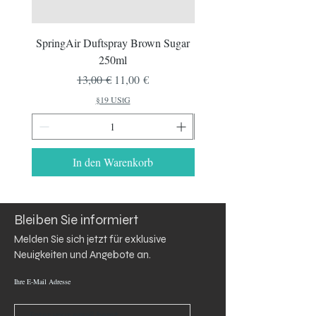
SpringAir Duftspray Brown Sugar
SpringAir Duftspray App
250ml
Standardpreis
Sale-Preis
13,00 €
11,00 €
§19 UStG
In den Warenkorb
Bleiben Sie informiert
Melden Sie sich jetzt für exklusive 
Neuigkeiten und Angebote an.
Ihre E-Mail Adresse