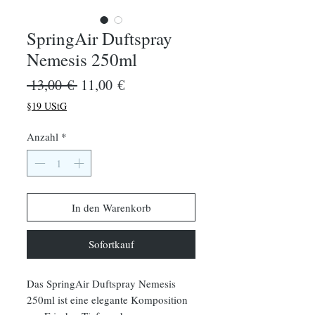
SpringAir Duftspray
Nemesis 250ml
Standardpreis
Sale-
 13,00 € 
11,00 €
Preis
§19 UStG
Anzahl
*
In den Warenkorb
Sofortkauf
Das SpringAir Duftspray Nemesis
250ml ist eine elegante Komposition