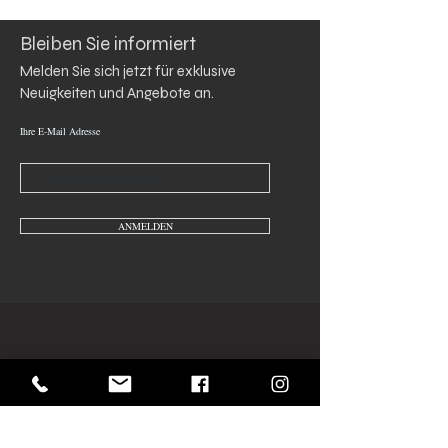
Hydroxymethylpentylcyclohaxen, e-
carboxaldehyde,( Lyral) Benzyl Salicylate.
Bleiben Sie informiert
DE Inhaltsstoffe: Denat-Alkohol,
Propylenglykol, Parfüm (Duftstoff) Butan,
Melden Sie sich jetzt für exklusive 
Propan, Isobutan, Limonen,
Neuigkeiten und Angebote an.
Hydroxymethylpentylcyclohexylen, E-
Carboxaldehyd, (Lyral) Benzylsalicylat.
Ihre E-Mail Adresse
ANMELDEN
Kontakt Formular
Rückgabe und Umtausch