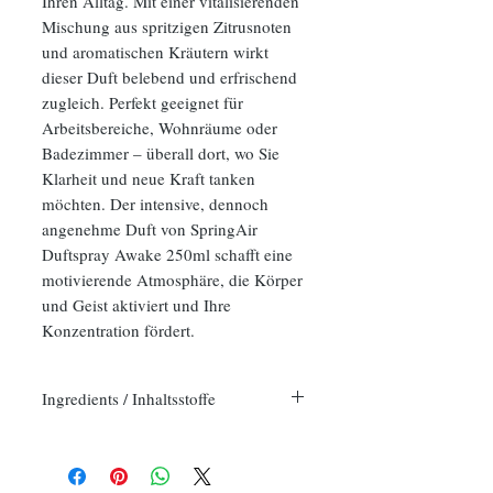
Ihren Alltag. Mit einer vitalisierenden
Mischung aus spritzigen Zitrusnoten
und aromatischen Kräutern wirkt
dieser Duft belebend und erfrischend
zugleich. Perfekt geeignet für
Arbeitsbereiche, Wohnräume oder
Badezimmer – überall dort, wo Sie
Klarheit und neue Kraft tanken
möchten. Der intensive, dennoch
angenehme Duft von SpringAir
Duftspray Awake 250ml schafft eine
motivierende Atmosphäre, die Körper
und Geist aktiviert und Ihre
Konzentration fördert.
Ingredients / Inhaltsstoffe
ENG Ingredients: Alcohol Denat, Propylene
Glycol, Parfum( Fragrance) Butane, Propane,
Isobutane, Limonene,