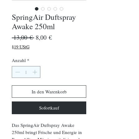
SpringAir Duftspray
Awake 250ml
Standardpreis
Sale-
 13,00 € 
8,00 €
Preis
§19 UStG
Anzahl
*
In den Warenkorb
Sofortkauf
Das SpringAir Duftspray Awake
250ml bringt Frische und Energie in