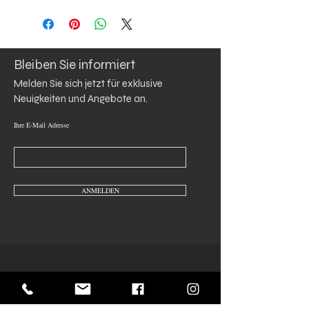
ENG Ingredients: Alcohol Denat, Propylene
Glycol, Parfum( Fragrance) Butane, Propane,
Isobutane, Limonene,
Hydroxymethylpentylcyclohaxen, e-
carboxaldehyde,( Lyral) Benzyl Salicylate.
Bleiben Sie informiert
DE Inhaltsstoffe: Denat-Alkohol,
Propylenglykol, Parfüm (Duftstoff) Butan,
Melden Sie sich jetzt für exklusive 
Propan, Isobutan, Limonen,
Neuigkeiten und Angebote an.
Hydroxymethylpentylcyclohexylen, E-
Carboxaldehyd, (Lyral) Benzylsalicylat.
Ihre E-Mail Adresse
ANMELDEN