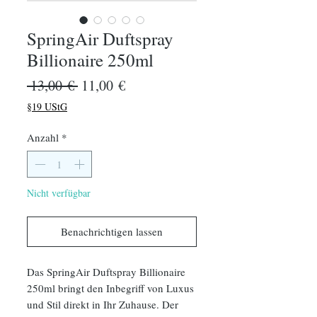
SpringAir Duftspray
Billionaire 250ml
Standardpreis
Sale-
 13,00 € 
11,00 €
Preis
§19 UStG
Anzahl
*
Nicht verfügbar
Benachrichtigen lassen
Das SpringAir Duftspray Billionaire
250ml bringt den Inbegriff von Luxus
und Stil direkt in Ihr Zuhause. Der