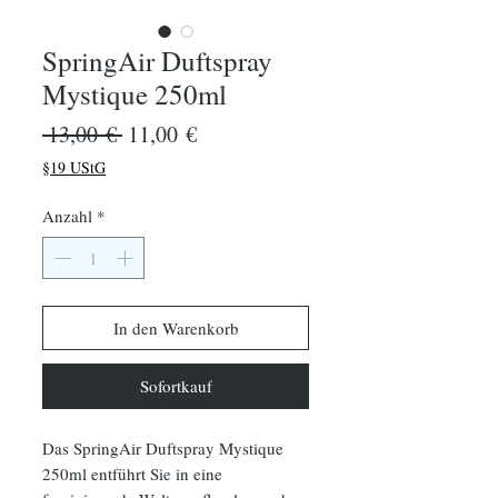
SpringAir Duftspray
Mystique 250ml
Standardpreis
Sale-
 13,00 € 
11,00 €
Preis
§19 UStG
Anzahl
*
In den Warenkorb
Sofortkauf
Das SpringAir Duftspray Mystique
250ml entführt Sie in eine