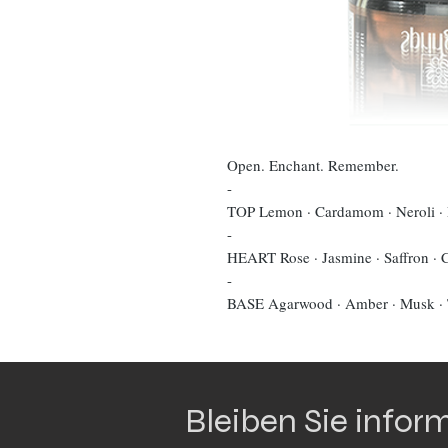
Open. Enchant. Remember.
-
TOP Lemon · Cardamom · Neroli ·
-
HEART Rose · Jasmine · Saffron · 
-
BASE Agarwood · Amber · Musk · T
Bleiben Sie inform