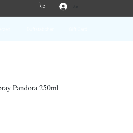
Anmelden
erzen
Duftstäbchen
Gift Card
pray Pandora 250ml