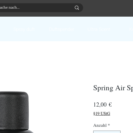
Spray duft
Duftspender
Ultra Scent
K
Spring Air S
Preis
12,00 €
§19 UStG
Anzahl
*