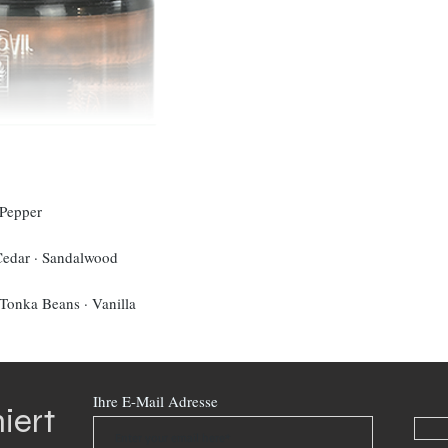
 Pepper
Cedar · Sandalwood
onka Beans · Vanilla
Ihre E-Mail Adresse
iert