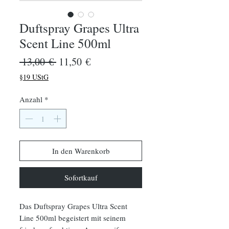
Duftspray Grapes Ultra
Scent Line 500ml
Standardpreis
Sale-
 13,00 € 
11,50 €
Preis
§19 UStG
Anzahl
*
In den Warenkorb
Sofortkauf
Das Duftspray Grapes Ultra Scent
Line 500ml begeistert mit seinem